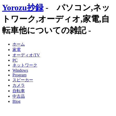
Yorozu抄録
- パソコン,ネッ
トワーク,オーディオ,家電,自
転車他についての雑記 -
ホーム
家電
オーディオ/TV
PC
ネットワーク
Windows
Program
スピーカー
カメラ
自転車
中古品
Blog