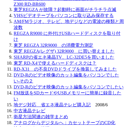
Z300 RD-BR600
東芝REGZA が故障？起動時に画面がチラチラ点滅
VHSビデオテープをパソコンに取り込み保存する
AM/FMラジオ、テレビ、地デジなどの電波の種類と周
波数
REGZA R9000 に外付けUSBハードディスクを取り付
け
東芝 REGZA 32R9000 の消費電力測定
東芝 REGZA(レグザ) 32R9000 に買い替えました
SHARPの省エネ液晶TV、LC-32DE5を買いました
東芝 RD-X4で使えるハードディスクは？
RD-X31 の不良DVDドライブを換装してみました
DVD-Rのビデオ映像のカット編集をパソコンでした
い-その２
DVD-Rのビデオ映像のカット編集をパソコンでしたい
FM放送をSDカードやUSBメモリーに簡単に録音した
い
地デジ対応 省エネ液晶テレビ購入記
2008/6
中古液晶テレビ
衛星方法関連の雑学まとめ
アナログからデジタルへ：カセットテープのCD化