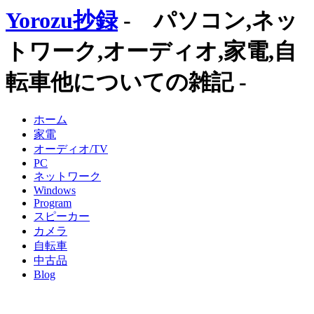
Yorozu抄録
- パソコン,ネッ
トワーク,オーディオ,家電,自
転車他についての雑記 -
ホーム
家電
オーディオ/TV
PC
ネットワーク
Windows
Program
スピーカー
カメラ
自転車
中古品
Blog