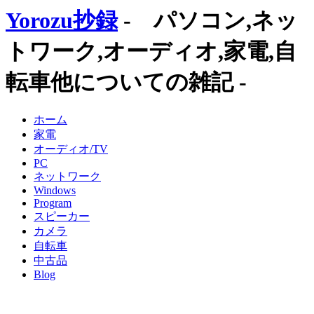
Yorozu抄録
- パソコン,ネッ
トワーク,オーディオ,家電,自
転車他についての雑記 -
ホーム
家電
オーディオ/TV
PC
ネットワーク
Windows
Program
スピーカー
カメラ
自転車
中古品
Blog