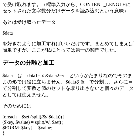
で受け取れます。（標準入力から、CONTENT_LENGTHに
セットされた文字数分だけデータを読み込むという意味）
あとは受け取ったデータ
$data
を好きなように加工すればいいだけです。まとめてしまえば
簡単ですが、ここが私にとっては第一の関門でした。
データの分離と加工
$data は data1=ｘ&data2=y というかたまりなのでそのま
まの形では役に立ちません。$dataを& で分割し、さらに＝
で分割して変数と値のセットを取り出さないと個々のデータ
としては使えません。
そのためには
foreach $set (split(/&/,$data)){
($key, $value) = split(/=/, $set) ;
$FORM{$key} = $value;
}