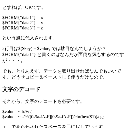
とすれば、OKです。
$FORM{"data1"} = x
$FORM{"data2"} = y
$FORM{"data3"} = z
という風に代入されます。
2行目は$($key) = $value; では駄目なんでしょうか？
$FORM{"data1"} と書くのはなんだか面倒な気もするのです
が・・・。
でも、とりあえず、データを取り出せればなんでもいいで
す。どうせコピー＆ペーストして使うだけなので。
文字のデコード
それから、文字のデコードも必要です。
$value =~ tr/+/ /;
$value =~ s/%([0-9a-fA-F][0-9a-fA-F])/chr(hex($1))/eg;
＋ であらわされたスペースを元に戻しています。